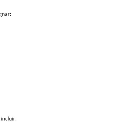
gnar:
incluir: