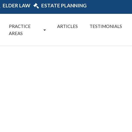
ELDER LAW
ESTATE PLANNING
PRACTICE
ARTICLES
TESTIMONIALS
AREAS
e planificació
l y sucesiones