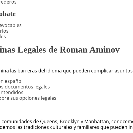
rederos
robate
revocables
rios
des
icinas Legales de Roman Aminov
mina las barreras del idioma que pueden complicar asuntos 
en español
os documentos legales
entendidos
sobre sus opciones legales
as comunidades de Queens, Brooklyn y Manhattan, conocemos
emos las tradiciones culturales y familiares que pueden inf